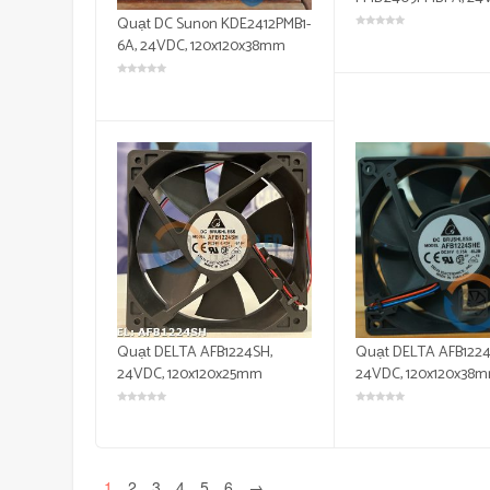
92x92x38mm
Quạt DC Sunon KDE2412PMB1-
6A, 24VDC, 120x120x38mm
Quạt DELTA AFB1224SH,
Quạt DELTA AFB1224
24VDC, 120x120x25mm
24VDC, 120x120x38
1
2
3
4
5
6
→