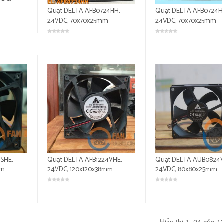
Quạt DELTA AFB0724HH,
Quạt DELTA AFB0724H
24VDC, 70x70x25mm
24VDC, 70x70x25mm
SHE,
Quạt DELTA AFB1224VHE,
Quạt DELTA AUB0824
mm
24VDC, 120x120x38mm
24VDC, 80x80x25mm
Hiển thị 1–24 của 1