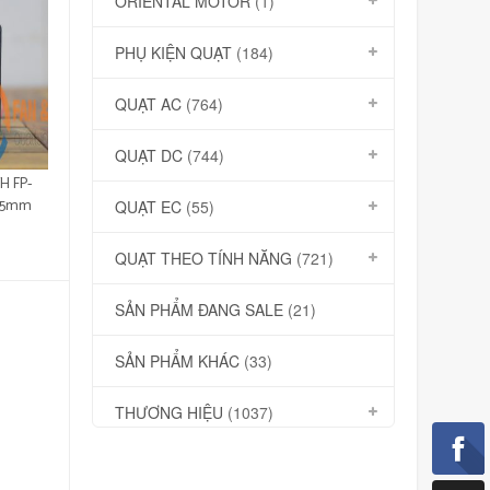
ORIENTAL MOTOR
(1)
PHỤ KIỆN QUẠT
(184)
QUẠT AC
(764)
QUẠT DC
(744)
 FP-
x25mm
QUẠT EC
(55)
QUẠT THEO TÍNH NĂNG
(721)
SẢN PHẨM ĐANG SALE
(21)
SẢN PHẨM KHÁC
(33)
THƯƠNG HIỆU
(1037)