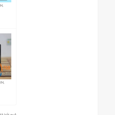
H,
VH,
33 kết quả