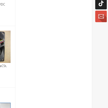
VDC
4CS1,