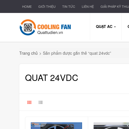
HOME
GIỚI THIỆU
TIN TỨC
LIÊN HỆ
GIẢI PHÁP KỸ THU
QUẠT AC
Trang chủ
>
Sản phẩm được gắn thẻ “quat 24vdc”
QUAT 24VDC