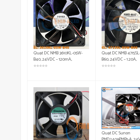
Quạt DC NMB 3610KL-05W-
Quạt DC NMB 4715SL
B40, 24VDC – 120mA,
B60, 24VDC – 1.20A,
92x92x25MM
120x120x38mm
Quạt DC Sunon
PMD2409PMB1-A, 24