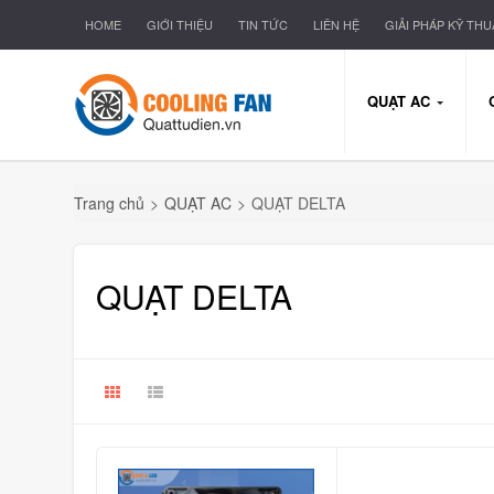
HOME
GIỚI THIỆU
TIN TỨC
LIÊN HỆ
GIẢI PHÁP KỸ THU
QUẠT AC
Trang chủ
>
QUẠT AC
>
QUẠT DELTA
QUẠT DELTA