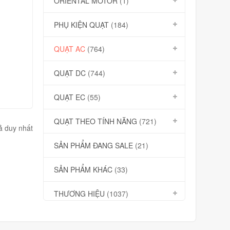
ORIENTAL MOTOR
(1)
PHỤ KIỆN QUẠT
(184)
QUẠT AC
(764)
QUẠT DC
(744)
QUẠT EC
(55)
QUẠT THEO TÍNH NĂNG
(721)
uả duy nhất
SẢN PHẨM ĐANG SALE
(21)
SẢN PHẨM KHÁC
(33)
THƯƠNG HIỆU
(1037)