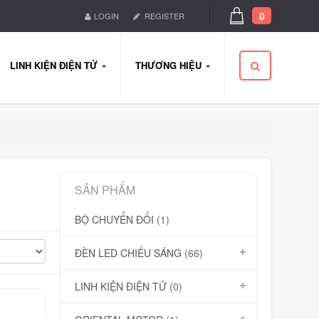
0
LOGIN
REGISTER
LINH KIỆN ĐIỆN TỬ
THƯƠNG HIỆU
SẢN PHẨM
BỘ CHUYỂN ĐỔI
(1)
ĐÈN LED CHIẾU SÁNG
(66)
LINH KIỆN ĐIỆN TỬ
(0)