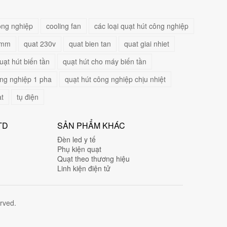
ông nghiệp
cooling fan
các loại quạt hút công nghiệp
0mm
quat 230v
quat bien tan
quat giai nhiet
uạt hút biến tần
quạt hút cho máy biến tần
ông nghiệp 1 pha
quạt hút công nghiệp chịu nhiệt
ạt
tụ điện
TD
SẢN PHẨM KHÁC
Đèn led y tế
Phụ kiện quạt
Quạt theo thương hiệu
Linh kiện điện tử
rved.