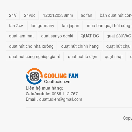
24V
24vdc
120x120x38mm
ac fan
bán quạt hút côn
fan 24v
fan germany
fan japan
mua bán quạt hút công 
quat lam mat
quat sanyo denki
QUẠT DC
quạt 230VAC
quạt hút cho nhà xưởng
quạt hút chính hãng
quạt hút chịu 
quạt hút công nghiệp giá rẻ
quạt hút tủ điện
quạt nhật
Liên hệ mua hàng:
Zalo/mobile:
0989.112.767
Email:
quattudien@gmail.com
Copy