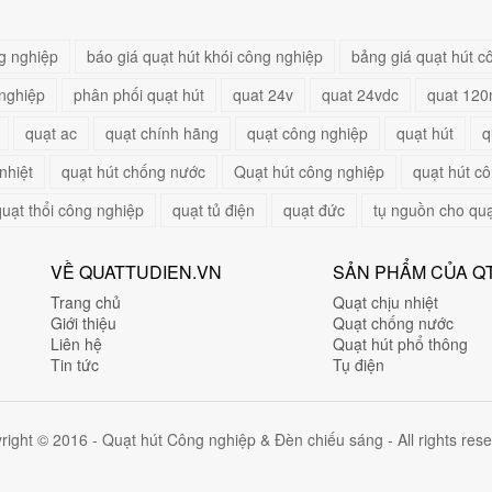
g nghiệp
báo giá quạt hút khói công nghiệp
bảng giá quạt hút c
nghiệp
phân phối quạt hút
quat 24v
quat 24vdc
quat 12
quạt ac
quạt chính hãng
quạt công nghiệp
quạt hút
q
nhiệt
quạt hút chống nước
Quạt hút công nghiệp
quạt hút c
quạt thổi công nghiệp
quạt tủ điện
quạt đức
tụ nguồn cho qu
VỀ QUATTUDIEN.VN
SẢN PHẨM CỦA Q
Trang chủ
Quạt chịu nhiệt
Giới thiệu
Quạt chống nước
Liên hệ
Quạt hút phổ thông
Tin tức
Tụ điện
right © 2016 - Quạt hút Công nghiệp & Đèn chiếu sáng - All rights rese