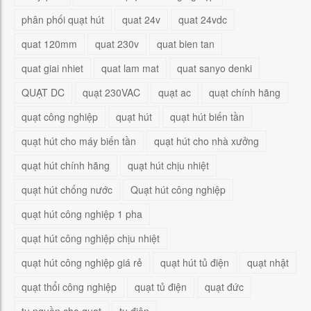
phân phối quạt hút
quat 24v
quat 24vdc
quat 120mm
quat 230v
quat bien tan
quat giai nhiet
quat lam mat
quat sanyo denki
QUẠT DC
quạt 230VAC
quạt ac
quạt chính hãng
quạt công nghiệp
quạt hút
quạt hút biến tần
quạt hút cho máy biến tần
quạt hút cho nhà xưởng
quạt hút chính hãng
quạt hút chịu nhiệt
quạt hút chống nước
Quạt hút công nghiệp
quạt hút công nghiệp 1 pha
quạt hút công nghiệp chịu nhiệt
quạt hút công nghiệp giá rẻ
quạt hút tủ điện
quạt nhật
quạt thổi công nghiệp
quạt tủ điện
quạt đức