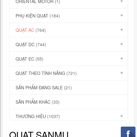
ORIENTAL MOTOR
(1)
PHỤ KIỆN QUẠT
(184)
QUẠT AC
(764)
QUẠT DC
(744)
QUẠT EC
(55)
QUẠT THEO TÍNH NĂNG
(721)
SẢN PHẨM ĐANG SALE
(21)
SẢN PHẨM KHÁC
(33)
THƯƠNG HIỆU
(1037)
QUẠT SANMU