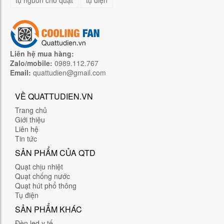
tụ nguồn cho quạt
tụ điện
Liên hệ mua hàng:
Zalo/mobile:
0989.112.767
Email:
quattudien@gmail.com
VỀ QUATTUDIEN.VN
Trang chủ
Giới thiệu
Liên hệ
Tin tức
SẢN PHẨM CỦA QTD
Quạt chịu nhiệt
Quạt chống nước
Quạt hút phổ thông
Tụ điện
SẢN PHẨM KHÁC
Đèn led y tế