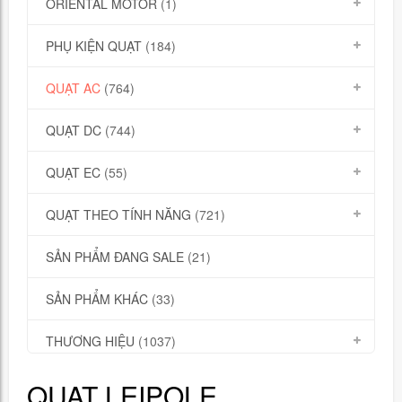
ORIENTAL MOTOR
(1)
PHỤ KIỆN QUẠT
(184)
QUẠT AC
(764)
QUẠT DC
(744)
QUẠT EC
(55)
QUẠT THEO TÍNH NĂNG
(721)
SẢN PHẨM ĐANG SALE
(21)
SẢN PHẨM KHÁC
(33)
THƯƠNG HIỆU
(1037)
QUẠT LEIPOLE