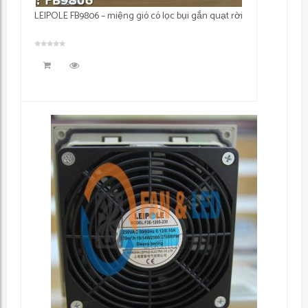
LEIPOLE FB9806 – miệng gió có lọc bụi gắn quạt rời