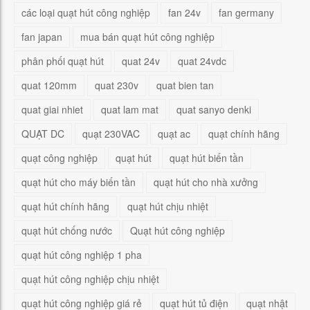
các loại quạt hút công nghiệp
fan 24v
fan germany
fan japan
mua bán quạt hút công nghiệp
phân phối quạt hút
quat 24v
quat 24vdc
quat 120mm
quat 230v
quat bien tan
quat giai nhiet
quat lam mat
quat sanyo denki
QUẠT DC
quạt 230VAC
quạt ac
quạt chính hãng
quạt công nghiệp
quạt hút
quạt hút biến tần
quạt hút cho máy biến tần
quạt hút cho nhà xưởng
quạt hút chính hãng
quạt hút chịu nhiệt
quạt hút chống nước
Quạt hút công nghiệp
quạt hút công nghiệp 1 pha
quạt hút công nghiệp chịu nhiệt
quạt hút công nghiệp giá rẻ
quạt hút tủ điện
quạt nhật