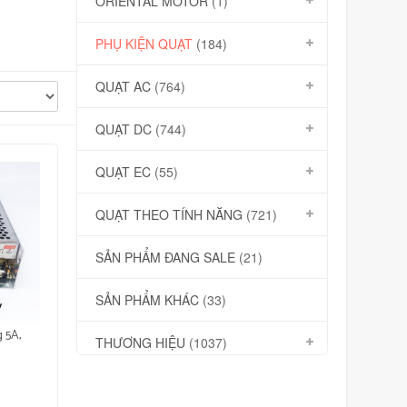
ORIENTAL MOTOR
(1)
PHỤ KIỆN QUẠT
(184)
QUẠT AC
(764)
QUẠT DC
(744)
QUẠT EC
(55)
QUẠT THEO TÍNH NĂNG
(721)
SẢN PHẨM ĐANG SALE
(21)
SẢN PHẨM KHÁC
(33)
 5A,
THƯƠNG HIỆU
(1037)