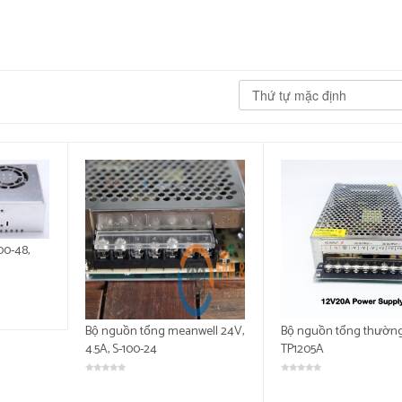
00-48,
Bộ nguồn tổng meanwell 24V,
Bộ nguồn tổng thường
4.5A, S-100-24
TP1205A