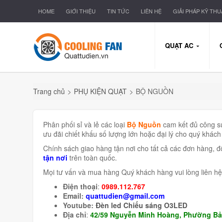
HOME
GIỚI THIỆU
TIN TỨC
LIÊN HỆ
GIẢI PHÁP KỸ THU
QUẠT AC
Trang chủ
>
PHỤ KIỆN QUẠT
>
BỘ NGUỒN
Phân phối sỉ và lẻ các loại
Bộ Nguồn
cam kết đủ công s
ưu đãi chiết khấu số lượng lớn hoặc đại lý cho quý khách
Chính sách giao hàng tận nơi cho tất cả các đơn hàng, đ
tận nơi
trên toàn quốc.
Mọi tư vấn và mua hàng Quý khách hàng vui lòng liên hệ 
Điện thoại
:
0989.112.767
Email:
quattudien@gmail.com
Youtube:
Đèn led Chiếu sáng O3LED
Địa chỉ
:
42/59 Nguyễn Minh Hoàng, Phường Bả