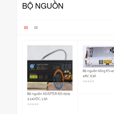
BỘ NGUỒN
Bộ nguồn tổng KS-4
48V, 8.3A
Bộ nguồn ADAPTER KJS-1509,
3-24VDC, 2.5A