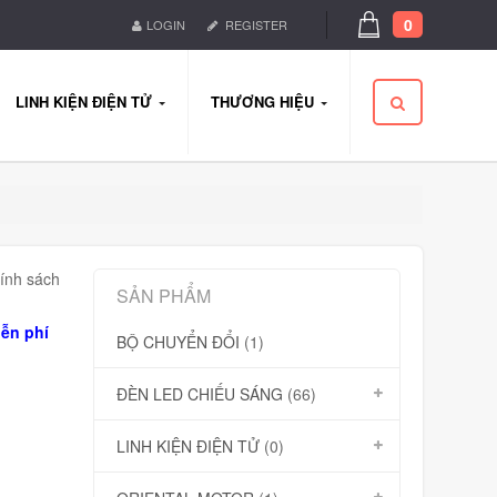
0
LOGIN
REGISTER
LINH KIỆN ĐIỆN TỬ
THƯƠNG HIỆU
hính sách
SẢN PHẨM
ễn phí
BỘ CHUYỂN ĐỔI
(1)
ĐÈN LED CHIẾU SÁNG
(66)
LINH KIỆN ĐIỆN TỬ
(0)