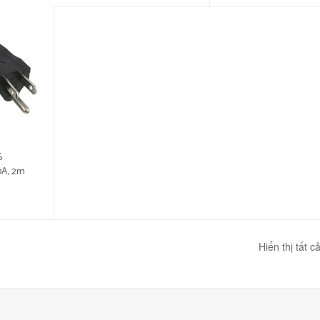
S
10A, 2m
Hiển thị tất c