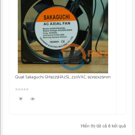
Quạt Sakaguchi GH9225HA2SL, 220VAC, 92x92x25mm
Hiển thị tất cả 8 kết quả