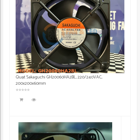
Quạt Sakaguchi GH20060HA2BL, 220/240VAC,
200x200x60mm