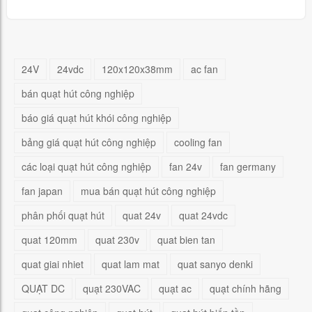
24V
24vdc
120x120x38mm
ac fan
bán quạt hút công nghiệp
báo giá quạt hút khói công nghiệp
bảng giá quạt hút công nghiệp
cooling fan
các loại quạt hút công nghiệp
fan 24v
fan germany
fan japan
mua bán quạt hút công nghiệp
phân phối quạt hút
quat 24v
quat 24vdc
quat 120mm
quat 230v
quat bien tan
quat giai nhiet
quat lam mat
quat sanyo denki
QUẠT DC
quạt 230VAC
quạt ac
quạt chính hãng