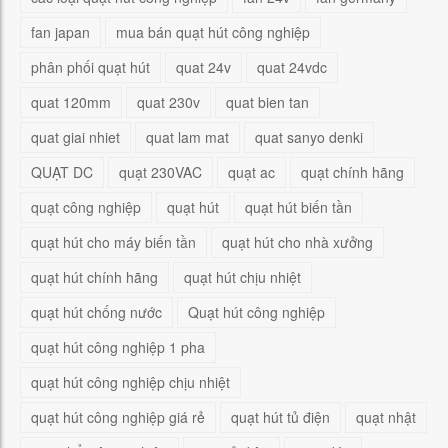
fan japan
mua bán quạt hút công nghiệp
phân phối quạt hút
quat 24v
quat 24vdc
quat 120mm
quat 230v
quat bien tan
quat giai nhiet
quat lam mat
quat sanyo denki
QUẠT DC
quạt 230VAC
quạt ac
quạt chính hãng
quạt công nghiệp
quạt hút
quạt hút biến tần
quạt hút cho máy biến tần
quạt hút cho nhà xưởng
quạt hút chính hãng
quạt hút chịu nhiệt
quạt hút chống nước
Quạt hút công nghiệp
quạt hút công nghiệp 1 pha
quạt hút công nghiệp chịu nhiệt
quạt hút công nghiệp giá rẻ
quạt hút tủ điện
quạt nhật