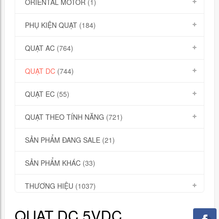
ORIENTAL MOTOR
(1)
PHỤ KIỆN QUẠT
(184)
QUẠT AC
(764)
QUẠT DC
(744)
QUẠT EC
(55)
QUẠT THEO TÍNH NĂNG
(721)
SẢN PHẨM ĐANG SALE
(21)
SẢN PHẨM KHÁC
(33)
THƯƠNG HIỆU
(1037)
QUẠT DC 5VDC