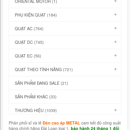
ORIENTAL MOTOR
(1)
PHỤ KIỆN QUẠT
(184)
QUẠT AC
(764)
QUẠT DC
(745)
QUẠT EC
(56)
QUẠT THEO TÍNH NĂNG
(721)
SẢN PHẨM ĐANG SALE
(21)
SẢN PHẨM KHÁC
(33)
THƯƠNG HIỆU
(1039)
Phân phối sỉ và lẻ
Đèn cao áp METAL
cam kết đủ công suất
hàng chính hãng Đài Loan loại 1,
bảo hành 24 tháng 1 đổi