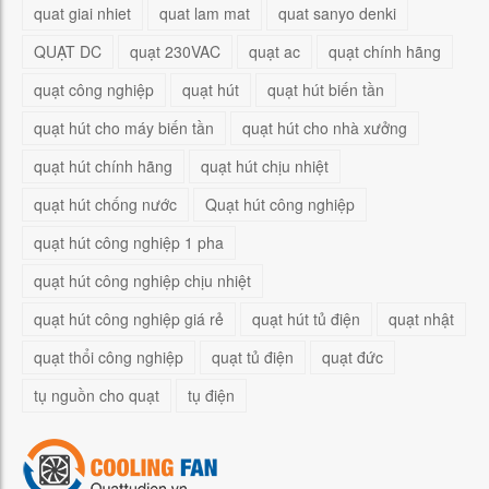
quat giai nhiet
quat lam mat
quat sanyo denki
QUẠT DC
quạt 230VAC
quạt ac
quạt chính hãng
quạt công nghiệp
quạt hút
quạt hút biến tần
quạt hút cho máy biến tần
quạt hút cho nhà xưởng
quạt hút chính hãng
quạt hút chịu nhiệt
quạt hút chống nước
Quạt hút công nghiệp
quạt hút công nghiệp 1 pha
quạt hút công nghiệp chịu nhiệt
quạt hút công nghiệp giá rẻ
quạt hút tủ điện
quạt nhật
quạt thổi công nghiệp
quạt tủ điện
quạt đức
tụ nguồn cho quạt
tụ điện