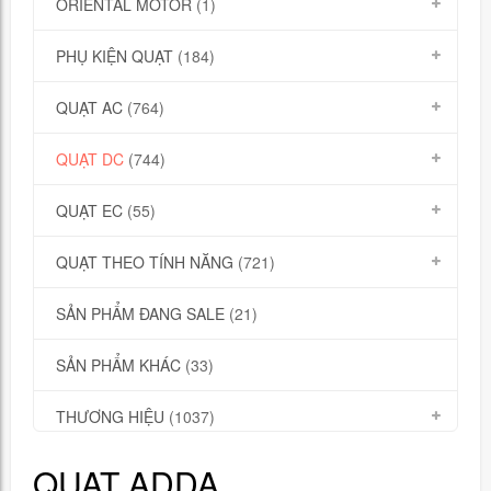
ORIENTAL MOTOR
(1)
PHỤ KIỆN QUẠT
(184)
QUẠT AC
(764)
QUẠT DC
(744)
QUẠT EC
(55)
QUẠT THEO TÍNH NĂNG
(721)
SẢN PHẨM ĐANG SALE
(21)
SẢN PHẨM KHÁC
(33)
THƯƠNG HIỆU
(1037)
QUẠT ADDA