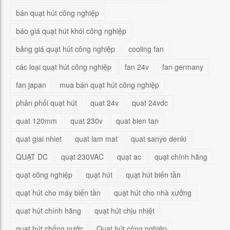
bán quạt hút công nghiệp
báo giá quạt hút khói công nghiệp
bảng giá quạt hút công nghiệp
cooling fan
các loại quạt hút công nghiệp
fan 24v
fan germany
fan japan
mua bán quạt hút công nghiệp
phân phối quạt hút
quat 24v
quat 24vdc
quat 120mm
quat 230v
quat bien tan
quat giai nhiet
quat lam mat
quat sanyo denki
QUẠT DC
quạt 230VAC
quạt ac
quạt chính hãng
quạt công nghiệp
quạt hút
quạt hút biến tần
quạt hút cho máy biến tần
quạt hút cho nhà xưởng
quạt hút chính hãng
quạt hút chịu nhiệt
quạt hút chống nước
Quạt hút công nghiệp