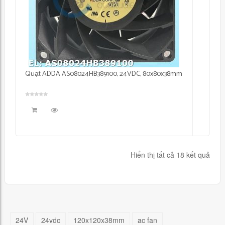
Quạt ADDA AS08024HB389100, 24VDC, 80x80x38mm
Hiển thị tất cả 18 kết quả
24V
24vdc
120x120x38mm
ac fan