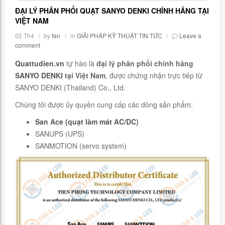
ĐẠI LÝ PHÂN PHỐI QUẠT SANYO DENKI CHÍNH HÃNG TẠI
VIỆT NAM
02
Th4
/
by
fan
/
in
GIẢI PHÁP KỸ THUẬT
TIN TỨC
/
Leave a
comment
Quattudien.vn
tự hào là
đại lý phân phối chính hãng
SANYO DENKI
tại Việt Nam
, được chứng nhận trực tiếp từ
SANYO DENKI (Thailand) Co., Ltd.
Chúng tôi được ủy quyền cung cấp các dòng sản phẩm:
San Ace (quạt làm mát AC
/
DC
)
SANUPS (UPS)
SANMOTION (servo system)