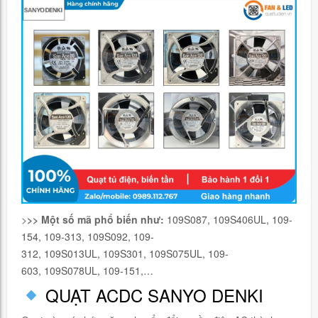
>
>> Một số mã phổ biến như:
109S087, 109S406UL, 109-
154, 109-313, 109S092, 109-
312, 109S013UL, 109S301, 109S075UL, 109-
603, 109S078UL, 109-151,…
QUẠT ACDC SANYO DENKI