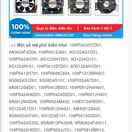
>
>> Một số mã phổ biến như:
109P0424H7D01,
9A0624F4D04, 109R0612J401, 9G1224G1D01,
109P0424H701, 9G1224H1D01, 9G1224G101,
9G1224H101, 109P0612S7D01, 9GV1224H1D01,
109P0412H701, 109P0848C604, 109P1212MH407,
9G0824G1D01, 9G0824G101, 109P0524A7D01,
9A0812S4D01, 109P0412B303, 109P0912H4H401,
109P0424H6D01, 109P0424D6D01, 109R0612H401,
9A0912M4D09, 109R0624M402, 109E5724H5D01,
9G1224E1D01, 109R0812H4021, 9AH0812S402,
9GA0824H7001, 9G1224E101, 109P0412G3D01,
109P0424G302, 9GA0812P4J008, 9RA0924F40011,
109P0624H6D01, 109P0624J701, 109P0812M613,