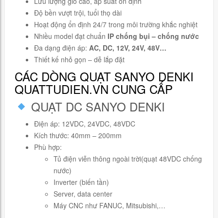
Lưu lượng gió cao, áp suất ổn định
Độ bền vượt trội, tuổi thọ dài
Hoạt động ổn định 24/7 trong môi trường khắc nghiệt
Nhiều model đạt chuẩn
IP chống bụi – chống nước
Đa dạng điện áp:
AC, DC, 12V, 24V, 48V…
Thiết kế nhỏ gọn – dễ lắp đặt
CÁC DÒNG QUẠT SANYO DENKI
QUATTUDIEN.VN CUNG CẤP
QUẠT DC SANYO DENKI
Điện áp: 12VDC, 24VDC, 48VDC
Kích thước: 40mm – 200mm
Phù hợp:
Tủ điện viễn thông ngoài trời(quạt 48VDC chống
nước)
Inverter (biến tần)
Server, data center
Máy CNC như FANUC, Mitsubishi,…