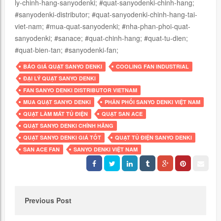
ly-chinh-hang-sanyodenki; #quat-sanyodenki-chinh-hang;
#sanyodenki-distributor; #quat-sanyodenki-chinh-hang-tai-
viet-nam; #mua-quat-sanyodenki; #nha-phan-phoi-quat-
sanyodenki; #sanace; #quat-chinh-hang; #quat-tu-dien;
#quat-bien-tan; #sanyodenki-fan;
BÁO GIÁ QUẠT SANYO DENKI
COOLING FAN INDUSTRIAL
ĐẠI LÝ QUẠT SANYO DENKI
FAN SANYO DENKI DISTRIBUTOR VIETNAM
MUA QUẠT SANYO DENKI
PHÂN PHỐI SANYO DENKI VIỆT NAM
QUẠT LÀM MÁT TỦ ĐIỆN
QUẠT SAN ACE
QUẠT SANYO DENKI CHÍNH HÃNG
QUẠT SANYO DENKI GIÁ TỐT
QUẠT TỦ ĐIỆN SANYO DENKI
SAN ACE FAN
SANYO DENKI VIỆT NAM
POST
NAVIGATION
Previous Post