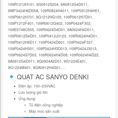
109R1212H101, 9G0912S204, 9A0812G4D011,
9WF0424H6D05A, 109R0824H4011, 109P0912H4H01,
109P0612H701, 9G1212HG105, 109P0612H7D01,
109P1212F401, 109R0612G402, 109P0424F302,
109E5748C505, 109R0624D4D01, 9A0624H4D011,
109R0612S4D01, 109P0412J3123, 109R0624H4D01,
109P0412H9D11, 109P0424D601, 109P0424F327,
109P0424H301, 109P0424H3D013, 109P0424J3013,
109P0624S7D03, 109R0624H4D08, 109R0624H4D22,
9A0912G4D011, 9G0924A2D01, 9G1224E401,
9G1224M401, 9GA0912H4D01,…
QUẠT AC SANYO DENKI
Điện áp: 100~230VAC
Lưu lượng gió lớn
Ứng dụng:
Tủ điện công nghiệp
Máy móc sản xuất