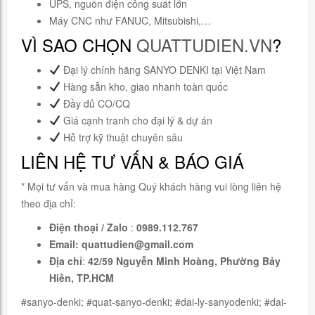
UPS, nguồn điện công suất lớn
Máy CNC như FANUC, Mitsubishi,…
VÌ SAO CHỌN
QUATTUDIEN.VN
?
Đại lý chính hãng SANYO DENKI tại Việt Nam
Hàng sẵn kho, giao nhanh toàn quốc
Đầy đủ CO/CQ
Giá cạnh tranh cho đại lý & dự án
Hỗ trợ kỹ thuật chuyên sâu
LIÊN HỆ TƯ VẤN & BÁO GIÁ
* Mọi tư vấn và mua hàng Quý khách hàng vui lòng liên hệ
theo địa chỉ:
Điện thoại / Zalo
:
0989.112.767
Email:
quattudien@gmail.com
Địa chỉ
:
42/59 Nguyễn Minh Hoàng, Phường Bảy
Hiền, TP.HCM
#sanyo-denki; #quat-sanyo-denki; #dai-ly-sanyodenki; #dai-