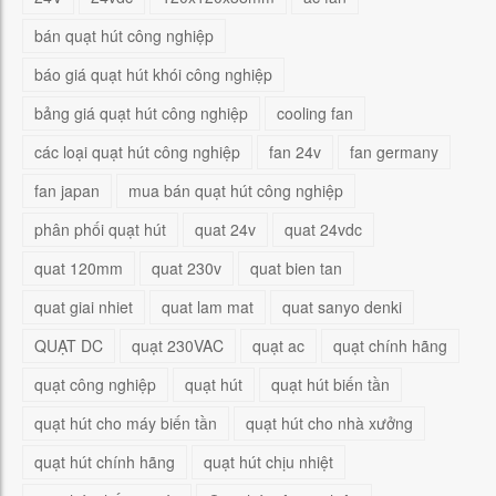
bán quạt hút công nghiệp
báo giá quạt hút khói công nghiệp
bảng giá quạt hút công nghiệp
cooling fan
các loại quạt hút công nghiệp
fan 24v
fan germany
fan japan
mua bán quạt hút công nghiệp
phân phối quạt hút
quat 24v
quat 24vdc
quat 120mm
quat 230v
quat bien tan
quat giai nhiet
quat lam mat
quat sanyo denki
QUẠT DC
quạt 230VAC
quạt ac
quạt chính hãng
quạt công nghiệp
quạt hút
quạt hút biến tần
quạt hút cho máy biến tần
quạt hút cho nhà xưởng
quạt hút chính hãng
quạt hút chịu nhiệt