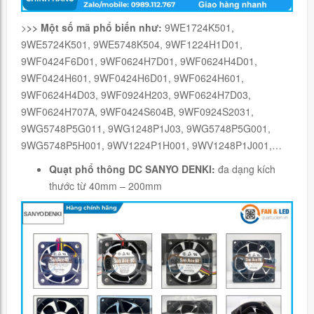
>
>> Một số mã phổ biến như:
9WE1724K501,
9WE5724K501, 9WE5748K504, 9WF1224H1D01,
9WF0424F6D01, 9WF0624H7D01, 9WF0624H4D01,
9WF0424H601, 9WF0424H6D01, 9WF0624H601,
9WF0624H4D03, 9WF0924H203, 9WF0624H7D03,
9WF0624H707A, 9WF0424S604B, 9WF0924S2031,
9WG5748P5G011, 9WG1248P1J03, 9WG5748P5G001,
9WG5748P5H001, 9WV1224P1H001, 9WV1248P1J001,…
Quạt phổ thông DC SANYO DENKI:
đa dạng kích
thước từ 40mm – 200mm