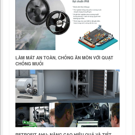
LÀM MÁT AN TOÀN, CHỐNG ĂN MÒN VỚI QUẠT
CHỐNG MUỐI
RETROFIT AHU: NÂNG CAO HIỆU QUẢ VÀ TIẾT